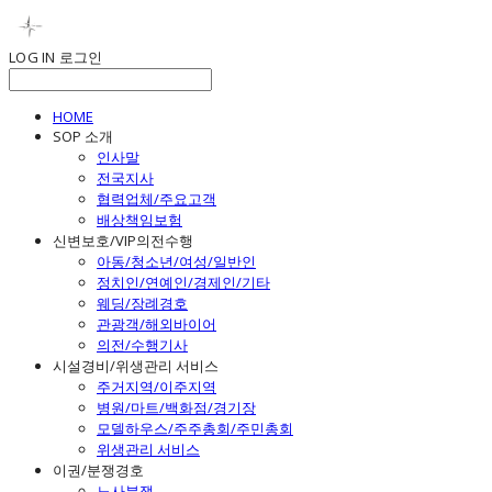
LOG IN
로그인
HOME
SOP 소개
인사말
전국지사
협력업체/주요고객
배상책임보험
신변보호/VIP의전수행
아동/청소년/여성/일반인
정치인/연예인/경제인/기타
웨딩/장례경호
관광객/해외바이어
의전/수행기사
시설경비/위생관리 서비스
주거지역/이주지역
병원/마트/백화점/경기장
모델하우스/주주총회/주민총회
위생관리 서비스
이권/분쟁경호
노사분쟁