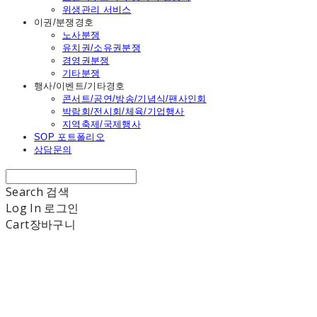
위생관리 서비스
이권/분쟁경호
노사분쟁
유치권/소유권분쟁
경영권분쟁
기타분쟁
행사/이벤트/기타경호
콘서트/공연/방송/기념식/팬사인회
박람회/전시회/체육/기업행사
지역축제/국제행사
SOP 포트폴리오
상담문의
Search
검색
Log In
로그인
Cart
장바구니