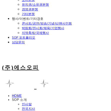
유치권/소유권분쟁
경영권분쟁
기타분쟁
행사/이벤트/기타경호
콘서트/공연/방송/기념식/팬사인회
박람회/전시회/체육/기업행사
지역축제/국제행사
SOP 포트폴리오
상담문의
(주)에스오피
HOME
SOP 소개
인사말
전국지사