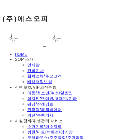
(주)에스오피
HOME
SOP 소개
인사말
전국지사
협력업체/주요고객
배상책임보험
신변보호/VIP의전수행
아동/청소년/여성/일반인
정치인/연예인/경제인/기타
웨딩/장례경호
관광객/해외바이어
의전/수행기사
시설경비/위생관리 서비스
주거지역/이주지역
병원/마트/백화점/경기장
모델하우스/주주총회/주민총회