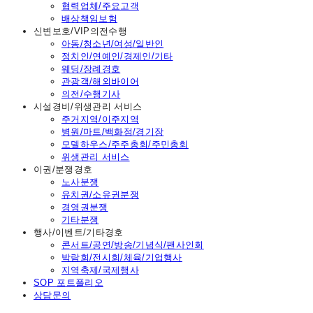
협력업체/주요고객
배상책임보험
신변보호/VIP의전수행
아동/청소년/여성/일반인
정치인/연예인/경제인/기타
웨딩/장례경호
관광객/해외바이어
의전/수행기사
시설경비/위생관리 서비스
주거지역/이주지역
병원/마트/백화점/경기장
모델하우스/주주총회/주민총회
위생관리 서비스
이권/분쟁경호
노사분쟁
유치권/소유권분쟁
경영권분쟁
기타분쟁
행사/이벤트/기타경호
콘서트/공연/방송/기념식/팬사인회
박람회/전시회/체육/기업행사
지역축제/국제행사
SOP 포트폴리오
상담문의